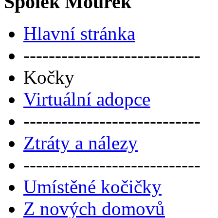
Spolek Mourek
Hlavní stránka
----------------------------
Kočky
Virtuální adopce
----------------------------
Ztráty a nálezy
----------------------------
Umístěné kočičky
Z nových domovů