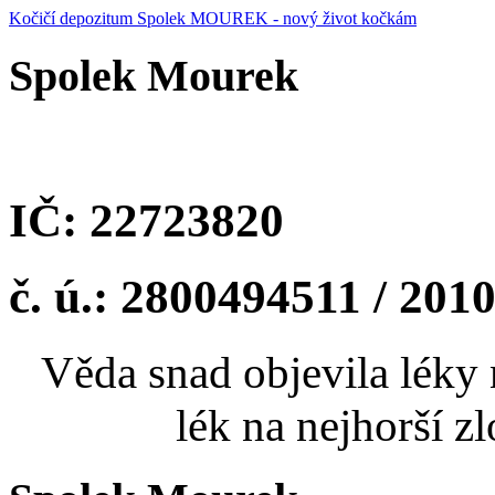
Kočičí depozitum Spolek MOUREK - nový život kočkám
Spolek Mourek
IČ: 22723820
č. ú.: 2800494511 / 201
Věda snad objevila léky 
lék na nejhorší zl