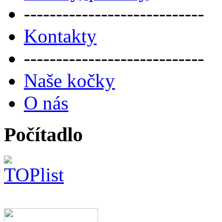
----------------------------
Kontakty
----------------------------
Naše kočky
O nás
Počítadlo